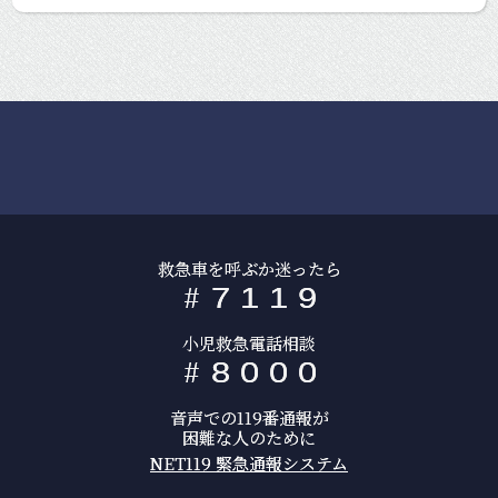
救急車を呼ぶか迷ったら
#
7
1
1
9
小児救急電話相談
#
8
0
0
0
音声での119番通報が
困難な人のために
NET119 緊急通報システム