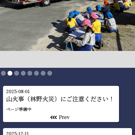
Slide 2 of 8.
2025-08-01
山火事（林野火災）にご注意ください！
‍ページ準備中
Prev
left
left
left
2025-12-11