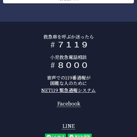
救急車を呼ぶか迷ったら
#
7
1
1
9
小児救急電話相談
#
8
0
0
0
音声での119番通報が
困難な人のために
NET119 緊急通報システム
Facebook
LINE