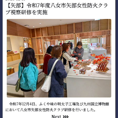
【矢部】令和7年度八女市矢部女性防火クラ
ブ視察研修を実施
令和7年12月4日、ふくや味の明太子工場及び九州国立博物館
において八女市矢部女性防火クラブ研修を行いました。
Next
right
right
right