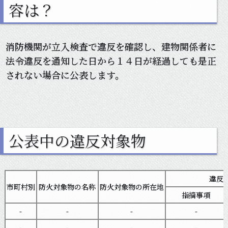
容は？
消防機関が立入検査で違反を確認し、建物関係者に
法令違反を通知した日から１４日が経過しても是正
されない場合に公表します。
公表中の違反対象物
違反
市町村別
防火対象物の名称
防火対象物の所在地
指摘事項
-
-
-
-
-
-
-
-