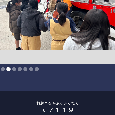
Slide 2 of 7.
救急車を呼ぶか迷ったら
#
7
1
1
9