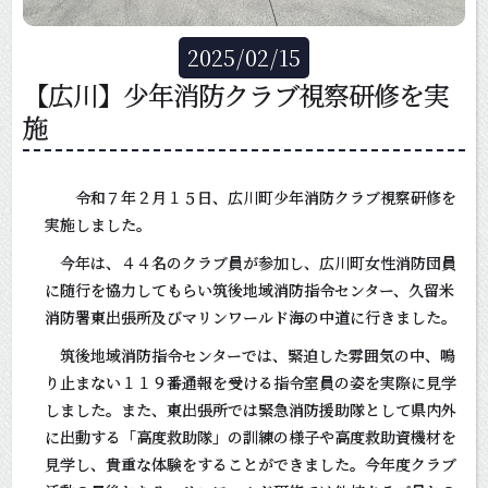
2025
/
02
/
15
【広川】少年消防クラブ視察研修を実
施
令和７年２月１５日、広川町少年消防クラブ視察研修を
実施しました。
今年は、４４名のクラブ員が参加し、広川町女性消防団員
に随行を協力してもらい筑後地域消防指令センター、久留米
消防署東出張所及びマリンワールド海の中道に行きました。
筑後地域消防指令センターでは、緊迫した雰囲気の中、鳴
り止まない１１９番通報を受ける指令室員の姿を実際に見学
しました。また、東出張所では緊急消防援助隊として県内外
に出動する「高度救助隊」の訓練の様子や高度救助資機材を
見学し、貴重な体験をすることができました。今年度クラブ