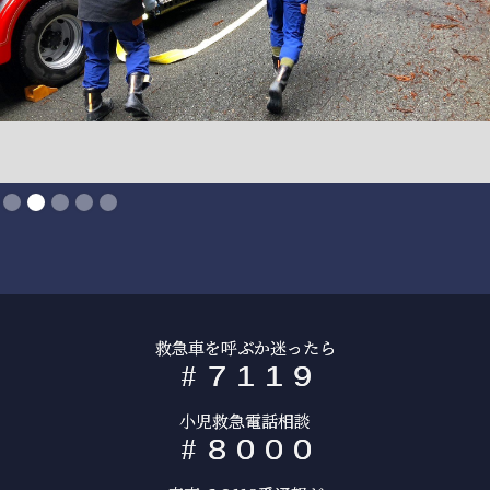
Slide 2 of 5.
救急車を呼ぶか迷ったら
#
7
1
1
9
小児救急電話相談
#
8
0
0
0