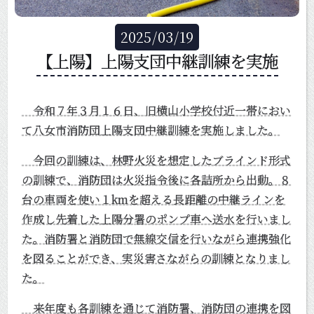
2025
/
03
/
19
【上陽】上陽支団中継訓練を実施
令和７年３月１６日、旧横山小学校付近一帯におい
て八女市消防団上陽支団中継訓練を実施しました。
今回の訓練は、林野火災を想定したブラインド形式
の訓練で、消防団は火災指令後に各詰所から出動。８
台の車両を使い１kmを超える長距離の中継ラインを
作成し先着した上陽分署のポンプ車へ送水を行いまし
た。消防署と消防団で無線交信を行いながら連携強化
を図ることができ、実災害さながらの訓練となりまし
た。
来年度も各訓練を通じて消防署、消防団の連携を図