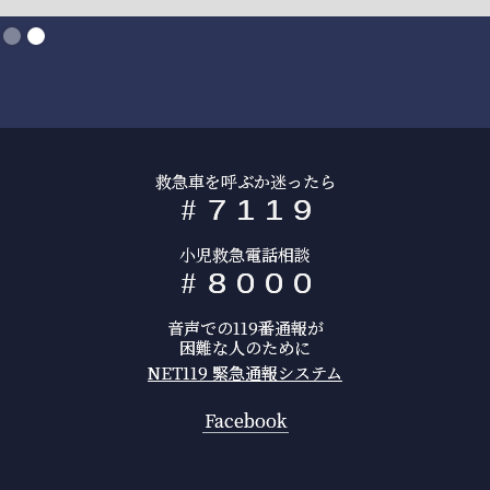
Slide 2 of 2.
救急車を呼ぶか迷ったら
#
7
1
1
9
小児救急電話相談
#
8
0
0
0
音声での119番通報が
困難な人のために
NET119 緊急通報システム
Facebook