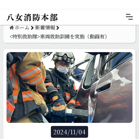
八女消防本部
ホーム
新着情報
<特別救助隊>車両救助訓練を実施（動画有）
2024
/
11
/
04