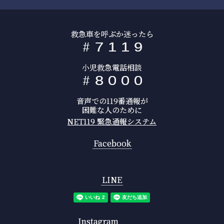
救急車を呼ぶか迷ったら
#
7
1
1
9
小児救急電話相談
#
8
0
0
0
音声での119番通報が
困難な人のために
NET119 緊急通報システム
Facebook
LINE
Instagram