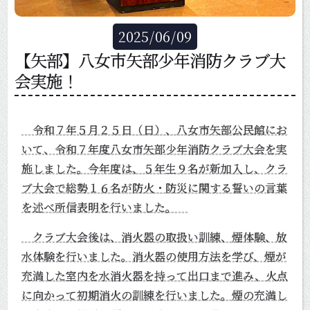
2025
/
06
/
09
【矢部】八女市矢部少年消防クラブ大
会実施！
令和７年５月２５日（日）、八女市矢部公民館にお
いて、令和７年度八女市矢部少年消防クラブ大会を実
施しました。今年度は、５年生９名が新加入し、クラ
ブ大会で総勢１６名が防火・防災に関する誓いの言葉
を述べ所信表明を行いました。
クラブ大会後は、消火器の取扱い訓練、煙体験、放
水体験を行いました。消火器の使用方法を学び、煙が
充満した室内を水消火器を持って出口まで進み、火点
に向かって初期消火の訓練を行いました。煙の充満し