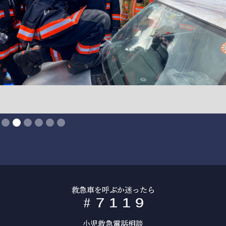
Slide 2 of 6.
救急車を呼ぶか迷ったら
#
7
1
1
9
小児救急電話相談