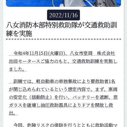
2022
/
11
/
16
八女消防本部特別救助隊が交通救助訓
練を実施
令和4年11月15日(火曜日)、八女市室岡 株式会社
池田モータースご協力のもと、交通救助訓練を実施し
ました。
訓練では、軽自動車の単独事故により要救助者1名
が閉じ込められているという想定内容で、まず、車両
の安定化（揺動防止）を行い、バッテリーを遮断、窓
ガラスを破壊し油圧救助器具によりドアを開放し救
出。
今回、危険リスクの排除を行うとともに救助活動マ