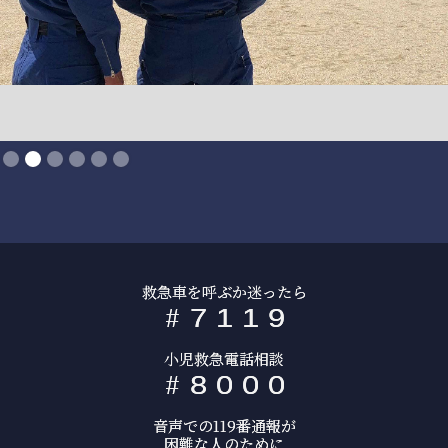
Slide 2 of 6.
救急車を呼ぶか迷ったら
#
7
1
1
9
小児救急電話相談
#
8
0
0
0
音声での119番通報が
困難な人のために