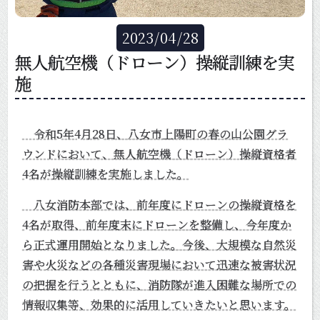
2023
/
04
/
28
無人航空機（ドローン）操縦訓練を実
施
令和5年4月28日、八女市上陽町の春の山公園グラ
ウンドにおいて、無人航空機（ドローン）操縦資格者
4名が操縦訓練を実施しました。
八女消防本部では、前年度にドローンの操縦資格を
4名が取得、前年度末にドローンを整備し、今年度か
ら正式運用開始となりました。今後、大規模な自然災
害や火災などの各種災害現場において迅速な被害状況
の把握を行うとともに、消防隊が進入困難な場所での
情報収集等、効果的に活用していきたいと思います。