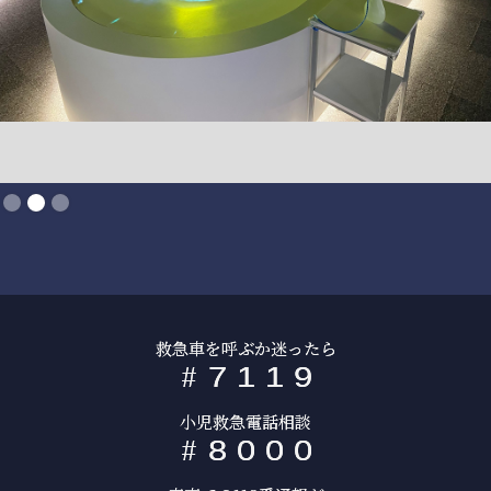
Slide 2 of 3.
救急車を呼ぶか迷ったら
#
7
1
1
9
小児救急電話相談
#
8
0
0
0