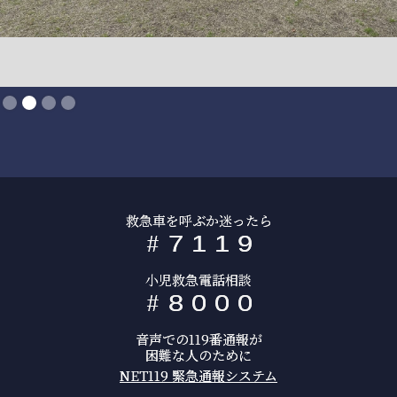
Slide 2 of 4.
救急車を呼ぶか迷ったら
#
7
1
1
9
小児救急電話相談
#
8
0
0
0
音声での119番通報が
困難な人のために
NET119 緊急通報システム