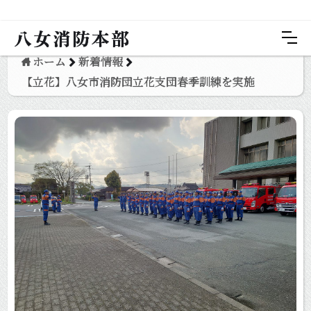
八女消防本部
ホーム
新着情報
【立花】八女市消防団立花支団春季訓練を実施