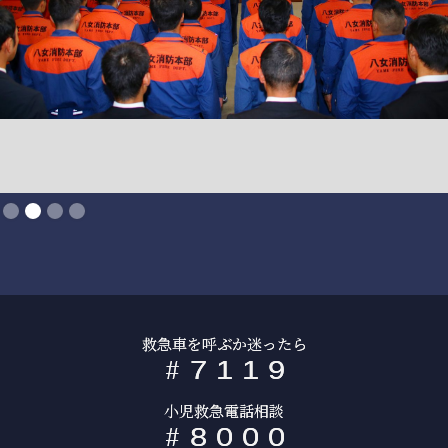
Slide 2 of 4.
救急車を呼ぶか迷ったら
#
7
1
1
9
小児救急電話相談
#
8
0
0
0