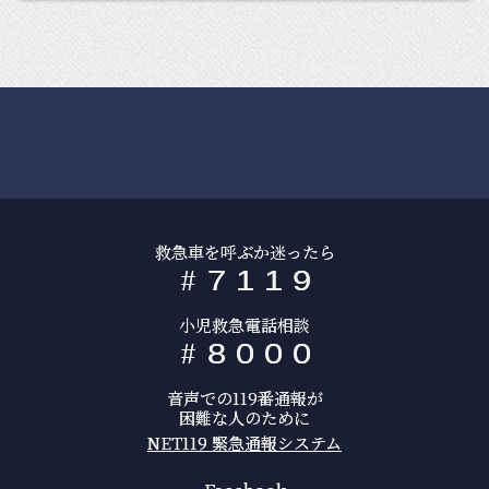
救急車を呼ぶか迷ったら
#
7
1
1
9
小児救急電話相談
#
8
0
0
0
音声での119番通報が
困難な人のために
NET119 緊急通報システム