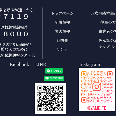
車を呼ぶか迷ったら
トップページ
八女消防本部
#
7
1
1
9
新着情報
住民の方
小児救急電話相談
災害情報
事業者の
#
8
0
0
0
連絡先
みんなの
声での119番通報が
キッズペ
困難な人のために
リンク
119 緊急通報システム
Facebook
LINE
Instagram