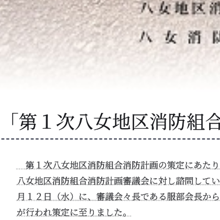
「第１次八女地区消防組
第１次八女地区消防組合消防計画の策定にあたり
八女地区消防組合消防計画審議会に対し諮問してい
月１２日（水）に、審議会々長である服部会長から
が行われ策定に至りました。